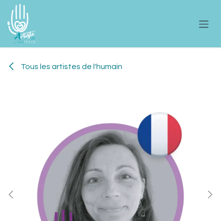
Se rendre au contenu
Tous les artistes de l'humain